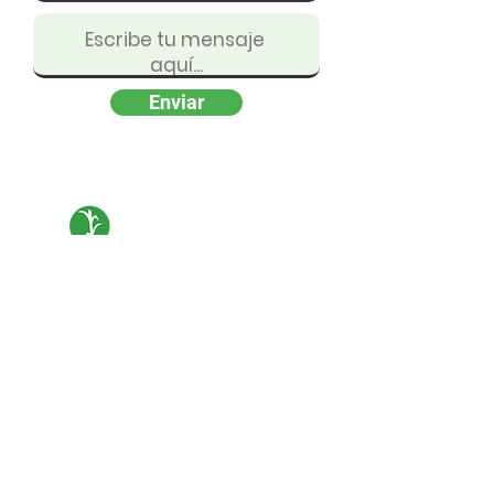
Enviar
PERU
CAÑA
Calle los Manzanos Nª649
Urbanización Country Club el Golf
(Av. Pezet)
Email:
comunicaciones@perucana.com
© 2025 Perucaña. Todos los derechos
reservados.