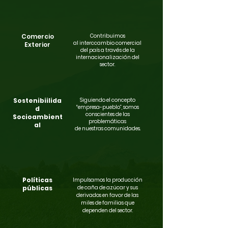
Comercio
Contribuimos
al interccambio comercial
Exterior
del país
a través de la
internacionalización del
sector.
Sostenibiilida
Siguiendo el
concepto
“empresa-pueblo”, somos
d
conscientes de las
Socioambient
problemáticas
al
de nuestras comunidades.
Políticas
Impulsamos la producción
públicas
de caña
de azúcar y sus
derivados en favor de las
miles de familias que
dependen
del sector.