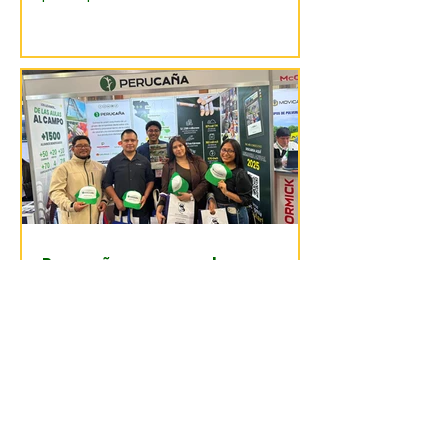
Circular: Rumbo a la Descarbonización,
evento organizado por el Ministerio de
la Producción. El encuentro se
consolidó como un espacio clave para
el intercambio técnico y la articulación
de políticas enfocadas en la transición
hacia una industria más sostenible. La
representación del gremio estuvo a
cargo de nuestro gerente general,
Carlos Castro Serón, quien participó
Perucaña promueve la
sostenibilidad y la economía
circular en el Agrofest 2026
Perucaña participó en el Agrofest
Summit & Expo 2026, el principal
encuentro agrario del país celebrado
los días 1, 2 y 3 de julio. A través de un
stand informativo y de networking, la
asociación consolidó su