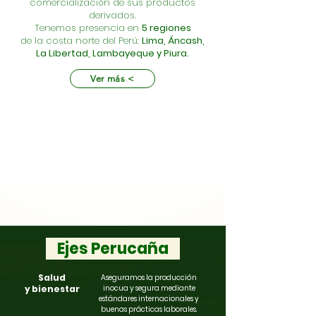
comercialización
de sus productos
derivados.
​​Tenemos presencia en
5 regiones
de la costa norte del Perú:
Lima,
Áncash,
La Libertad, Lambayeque y Piura.
Ver más <
Ejes Perucaña
Salud
Aseguramos la producción
y bienestar
inocua y segura mediante
estándares internacionales y
buenas prácticas laborales.