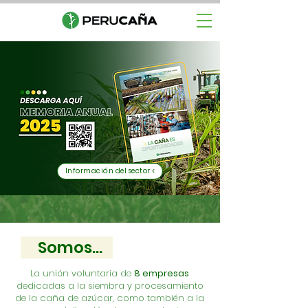
Información del sector <
Somos...
La unión voluntaria de
8 empresas
dedicadas a la siembra y procesamiento
de la caña de azúcar, como también
a la