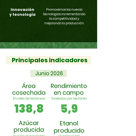
Innovación
Promovemos las nuevas
y tecnología​
tecnologías incrementando
la competitividad y
mejorando la producción.
Principales indicadores
Junio 2026
Área
Rendimiento
cosechada
en campo
En miles de hectáreas
Toneladas por hectárea
138,8
5,9
Azúcar
Etanol
producida
producido