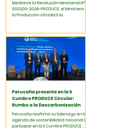
Mediante la Resolución Ministerial N°
000200-2026-PRODUCE, el Ministerio de
la Producción oficializó la
incorporación de Perucaña, la
Asociación Peruana de
Agroindustriales del Azúcar y
Derivados, como integrante del "Grupo
de Trabajo Multisectorial para el
desarrollo de la economía circular en
el Sector Productivo".
Perucaña presente en la II
Cumbre PRODUCE Circular:
Rumbo a la Descarbonización
Perucaña reafirmó su liderazgo en la
agenda de sostenibilidad nacional al
participar en la II Cumbre PRODUCE